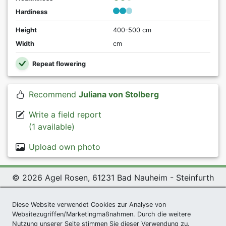
Hardiness
Height
400-500 cm
Width
cm
Repeat flowering
Recommend
Juliana von Stolberg
Write a field report
(1 available)
Upload own photo
© 2026 Agel Rosen, 61231 Bad Nauheim - Steinfurth
Exclusive Present *
|
Agel Rosen Wiki
|
Terms and
Conditions
|
Datenschutzerklärung
|
Imprint
|
Links
|
Diese Website verwendet Cookies zur Analyse von
Websitezugriffen/Marketingmaßnahmen. Durch die weitere
Sitemap
Nutzung unserer Seite stimmen Sie dieser Verwendung zu.