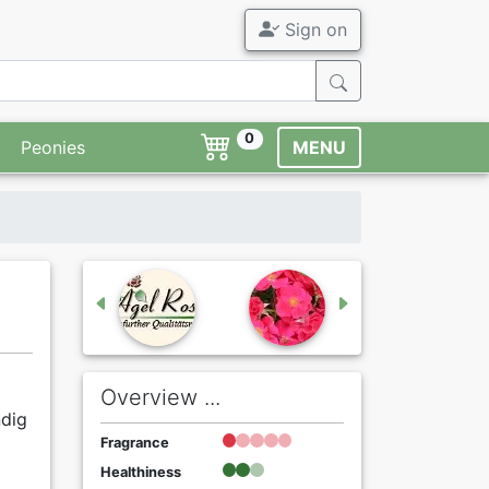
Sign on
0
Peonies
MENU
Overview ...
ndig
Fragrance
Healthiness