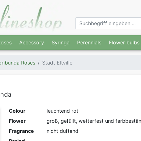
Roses
Accessory
Syringa
Perennials
Flower bulbs
oribunda Roses
Stadt Eltville
unda
Colour
leuchtend rot
Flower
groß, gefüllt, wetterfest und farbbestä
Fragrance
nicht duftend