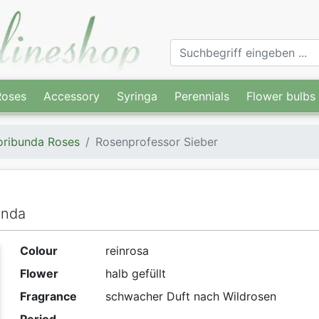
Roses
Accessory
Syringa
Perennials
Flower bulbs
oribunda Roses
Rosenprofessor Sieber
unda
Colour
reinrosa
Flower
halb gefüllt
Fragrance
schwacher Duft nach Wildrosen