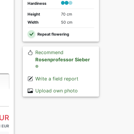
Hardiness
Height
70 cm
Width
50 cm
Repeat flowering
Recommend
Rosenprofessor Sieber
®
Write a field report
Upload own photo
EUR
1 EUR