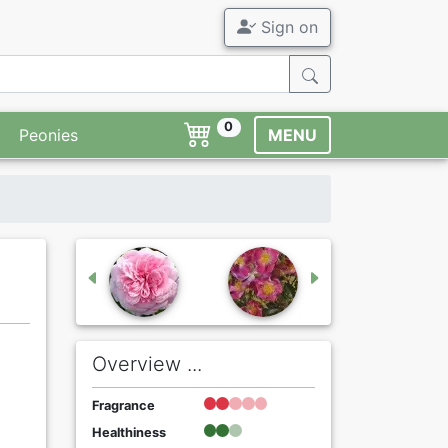
Sign on
0
Peonies
MENU
Overview ...
Fragrance
Healthiness