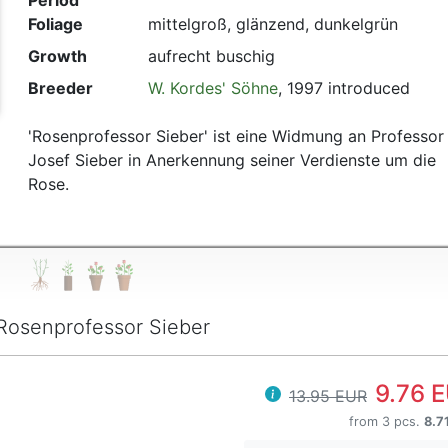
Period
t
Foliage
mittelgroß, glänzend, dunkelgrün
Growth
aufrecht buschig
Breeder
W. Kordes' Söhne
, 1997 introduced
'Rosenprofessor Sieber' ist eine Widmung an Professor
Josef Sieber in Anerkennung seiner Verdienste um die
Rose.
Rosenprofessor Sieber
9.76 
13.95 EUR
from 3 pcs.
8.7