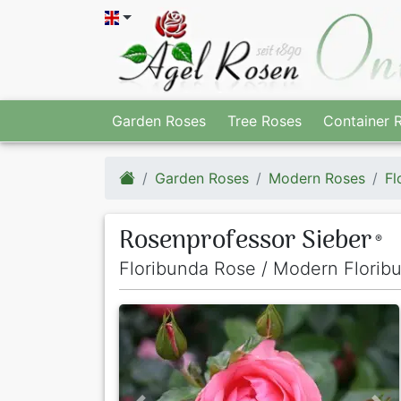
Garden Roses
Tree Roses
Container 
Garden Roses
Modern Roses
Fl
Rosenprofessor Sieber
®
Floribunda Rose / Modern Florib