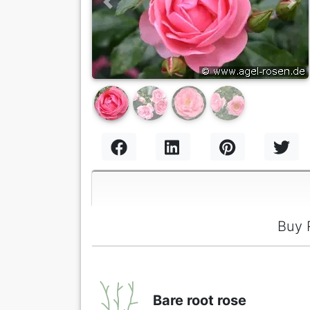
Previous
Nex
Buy 
Bare root rose