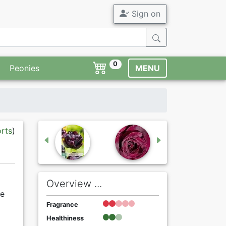
Sign on
0
Peonies
MENU
orts
)
Overview ...
te
Fragrance
Healthiness