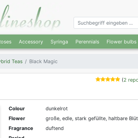
Roses
Accessory
Syringa
Perennials
Flower bulbs
brid Teas
Black Magic
(
2 rep
Colour
dunkelrot
Flower
große, edle, stark gefüllte, haltbare Blü
Fragrance
duftend