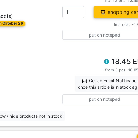
from 3 pcs.
12.4
shopping car
hoots)
om Oktober 26
In stock: ~1 
put on notepad
18.45 
from 3 pcs.
16.9
Get an Email-Notificatio
once this article is in stock ag
put on notepad
ow / hide products not in stock