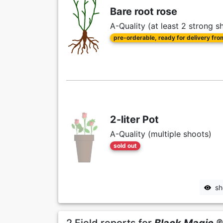
Bare root rose
A-Quality (at least 2 strong s
pre-orderable, ready for delivery fr
2-liter Pot
A-Quality (multiple shoots)
sold out
sh
2 Field reports for
Black Magic ®