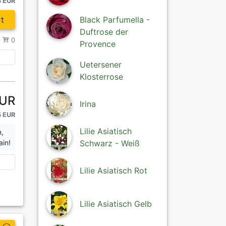
5 EUR
t
Black Parfumella -
Duftrose der
/
0
Provence
Uetersener
Klosterrose
EUR
Irina
5 EUR
Lilie Asiatisch
n,
ain!
Schwarz - Weiß
Lilie Asiatisch Rot
Lilie Asiatisch Gelb