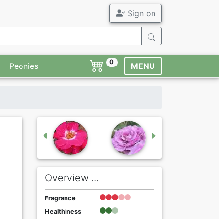
Sign on
0
Peonies
MENU
Overview ...
Fragrance
Healthiness