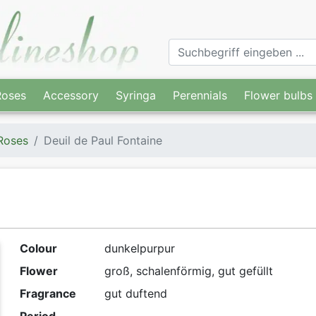
Roses
Accessory
Syringa
Perennials
Flower bulbs
Roses
Deuil de Paul Fontaine
Colour
dunkelpurpur
Flower
groß, schalenförmig, gut gefüllt
Fragrance
gut duftend