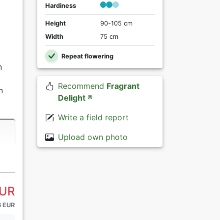
Hardiness
Height
90-105 cm
Width
75 cm
Repeat flowering
n
Recommend
Fragrant
n
Delight ®
Write a field report
Upload own photo
EUR
6 EUR