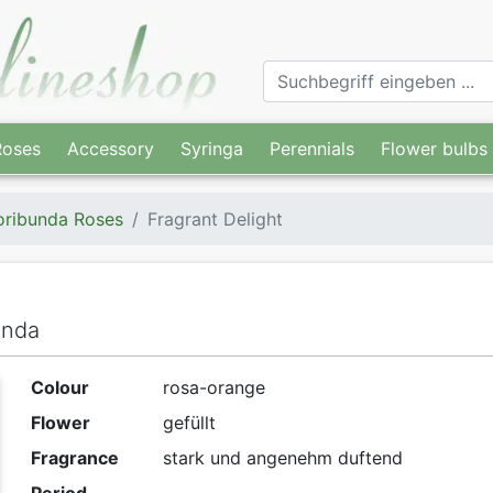
Roses
Accessory
Syringa
Perennials
Flower bulbs
oribunda Roses
Fragrant Delight
unda
Colour
rosa-orange
Flower
gefüllt
Fragrance
stark und angenehm duftend