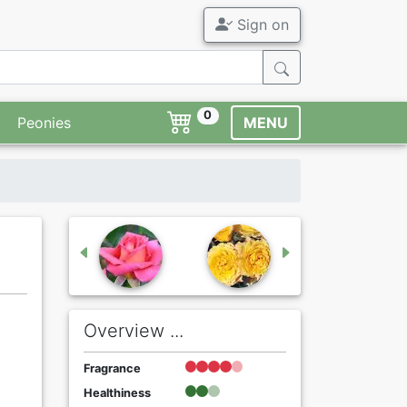
Sign on
0
Peonies
MENU
Overview ...
Fragrance
Healthiness