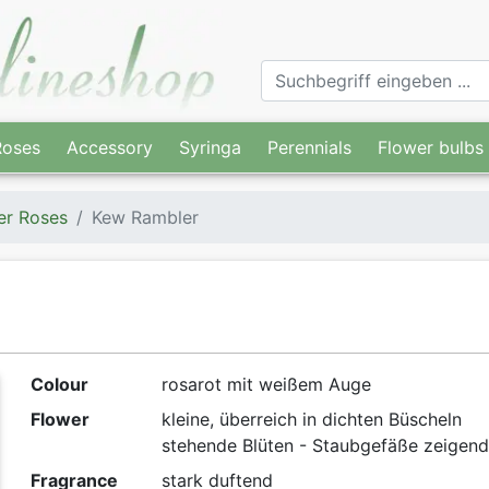
Roses
Accessory
Syringa
Perennials
Flower bulbs
er Roses
Kew Rambler
Colour
rosarot mit weißem Auge
Flower
kleine, überreich in dichten Büscheln
stehende Blüten - Staubgefäße zeigend
Fragrance
stark duftend