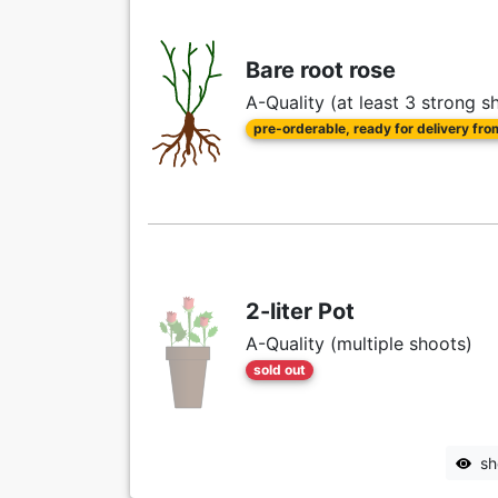
Bare root rose
A-Quality (at least 3 strong s
pre-orderable, ready for delivery fr
2-liter Pot
A-Quality (multiple shoots)
sold out
sh