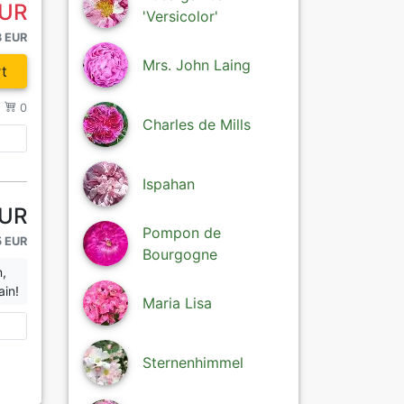
EUR
'Versicolor'
3 EUR
Mrs. John Laing
t
/
0
Charles de Mills
Ispahan
EUR
Pompon de
5 EUR
Bourgogne
n,
ain!
Maria Lisa
Sternenhimmel