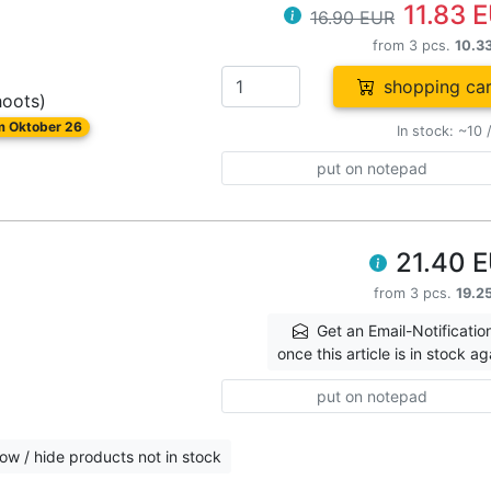
11.83 
16.90 EUR
from 3 pcs.
10.3
shopping car
hoots)
om Oktober 26
In stock: ~10 
put on notepad
21.40 
from 3 pcs.
19.2
Get an Email-Notificatio
once this article is in stock ag
put on notepad
ow / hide products not in stock