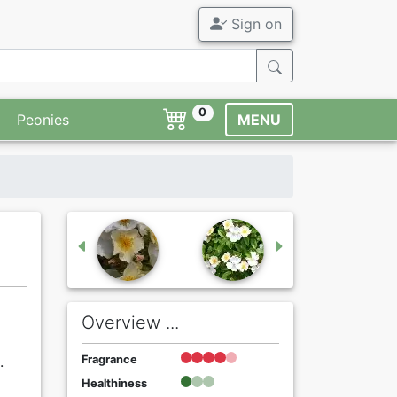
Sign on
0
Peonies
MENU
Overview ...
.
Fragrance
Healthiness