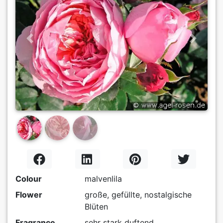
Previous
Next
Colour
malvenlila
Flower
große, gefüllte, nostalgische
Blüten
Fragrance
sehr stark duftend