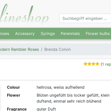
Roses
Accessory
Syringa
Perennials
Flower bulbs
dern Rambler Roses
Brenda Colvin
(
1 re
Colour
hellrosa, weiss aufhellend
Flower
Blüten ungefüllt bis locker gefüllt, klein
duftend, einmal sehr reich blühend
Fragrance
guter Duft