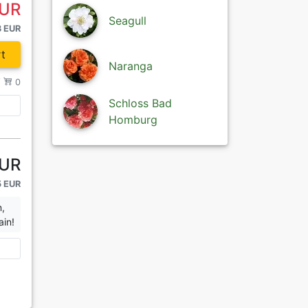
EUR
Seagull
3 EUR
t
Naranga
/
0
Schloss Bad
Homburg
EUR
5 EUR
n,
ain!