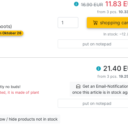
11.83 
16.90 EUR
from 3 pcs.
10.3
shopping car
hoots)
om Oktober 26
In stock: ~12 
put on notepad
21.40 
from 3 pcs.
19.2
Get an Email-Notificatio
tly no buds!
once this article is in stock ag
ed, it is made of plant
put on notepad
ow / hide products not in stock