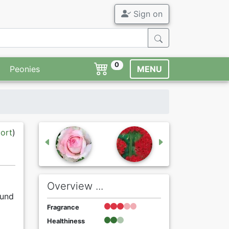
Sign on
0
Peonies
MENU
port
)
Overview ...
 und
Fragrance
Healthiness