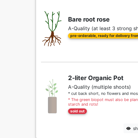
Bare root rose
A-Quality (at least 3 strong s
pre-orderable, ready for delivery fr
2-liter Organic Pot
A-Quality (multiple shoots)
* cut back short, no flowers and mos
* The green biopot must also be plant
starch and rots!
sold out
sh