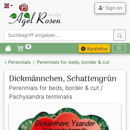
Sign on
0
Kurzinfos
»
Perennials
Perennials for beds, border & cut
Dickmännchen, Schattengrün
Perennials for beds, border & cut /
Pachysandra terminalis