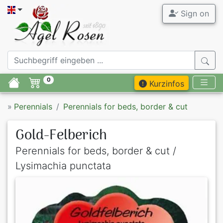
Sign on
0
Kurzinfos
»
Perennials
Perennials for beds, border & cut
Gold-Felberich
Perennials for beds, border & cut /
Lysimachia punctata