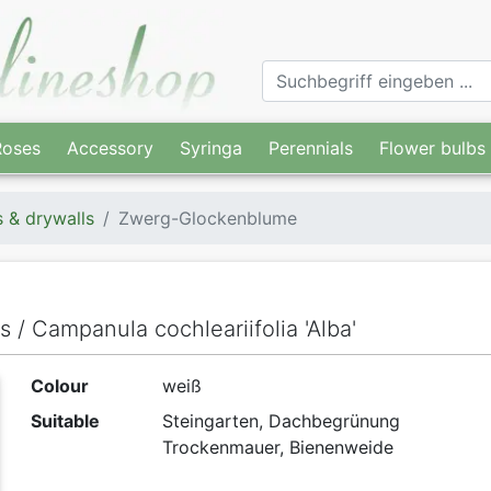
Roses
Accessory
Syringa
Perennials
Flower bulbs
s & drywalls
Zwerg-Glockenblume
s / Campanula cochleariifolia 'Alba'
Colour
weiß
Suitable
Steingarten, Dachbegrünung
Trockenmauer, Bienenweide