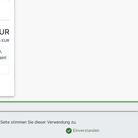
EUR
5 EUR
n,
ain!
|
Imprint
|
Links
|
Sitemap
Seite stimmen Sie dieser Verwendung zu.
Einverstanden