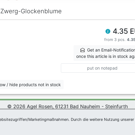
 Zwerg-Glockenblume
4.35 
from 3 pcs.
4.3
Get an Email-Notificatio
once this article is in stock ag
put on notepad
ow / hide products not in stock
© 2026 Agel Rosen, 61231 Bad Nauheim - Steinfurth
 Rosen Wiki
|
Terms and Conditions
|
Datenschutzerklärung
ebsitezugriffen/Marketingmaßnahmen. Durch die weitere Nutzung unserer 
Newsletter