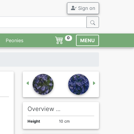
Sign on
0
Peonies
MENU
Overview ...
Height
10 cm