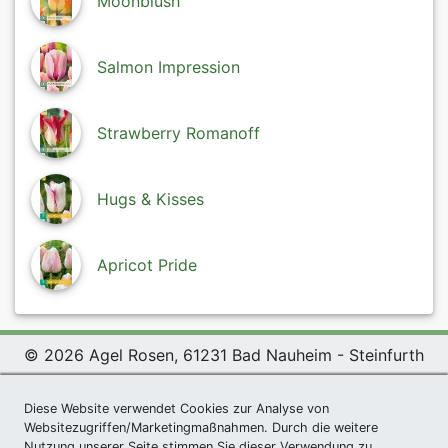
Moonblush
Salmon Impression
Strawberry Romanoff
Hugs & Kisses
Apricot Pride
© 2026 Agel Rosen, 61231 Bad Nauheim - Steinfurth
Exclusive Present *
|
Agel Rosen Wiki
|
Terms and
Conditions
|
Datenschutzerklärung
|
Imprint
|
Links
|
Diese Website verwendet Cookies zur Analyse von
Websitezugriffen/Marketingmaßnahmen. Durch die weitere
Sitemap
Nutzung unserer Seite stimmen Sie dieser Verwendung zu.