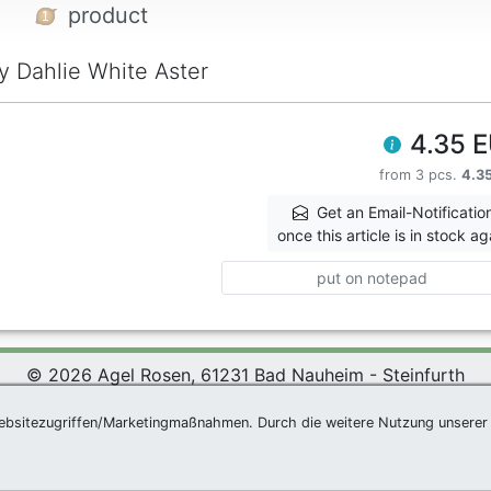
product
y Dahlie White Aster
4.35 
from 3 pcs.
4.3
Get an Email-Notificatio
once this article is in stock ag
put on notepad
© 2026 Agel Rosen, 61231 Bad Nauheim - Steinfurth
 Rosen Wiki
|
Terms and Conditions
|
Datenschutzerklärung
ebsitezugriffen/Marketingmaßnahmen. Durch die weitere Nutzung unserer 
Newsletter