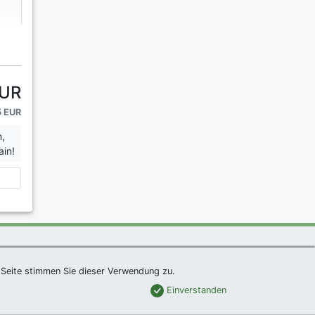
EUR
5 EUR
n,
ain!
|
Imprint
|
Links
|
Sitemap
Seite stimmen Sie dieser Verwendung zu.
Einverstanden