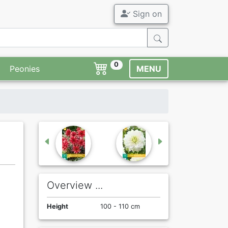
Sign on
0
Peonies
MENU
Overview ...
Height
100 - 110 cm