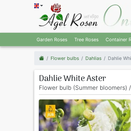
Garden Roses
Tree Roses
Container 
Flower bulbs
Dahlias
Dahlie Whi
Dahlie White Aster
Flower bulb (Summer bloomers) /