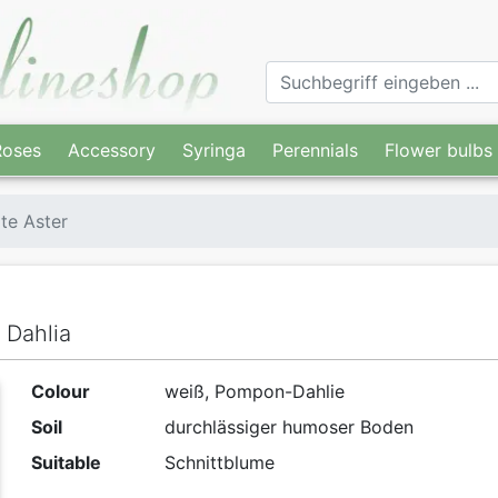
Roses
Accessory
Syringa
Perennials
Flower bulbs
te Aster
 Dahlia
Colour
weiß, Pompon-Dahlie
Soil
durchlässiger humoser Boden
Suitable
Schnittblume