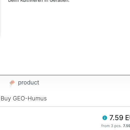
beim Kultivieren in Gefäßen.
t
product
Buy GEO-Humus
7.59 
from 3 pcs.
7.5