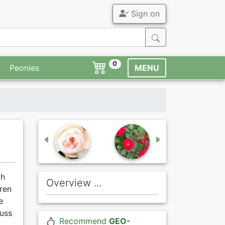
Sign on
0
Peonies
MENU
ch
Overview ...
eren
e
Muss
Recommend
GEO-