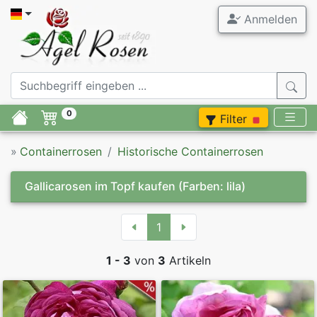
Anmelden
0
Filter
»
Containerrosen
Historische Containerrosen
Gallicarosen im Topf kaufen
(Farben: lila)
1
1 - 3
von
3
Artikeln