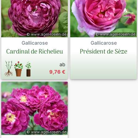
Gallicarose
Gallicarose
Cardinal de Richelieu
Président de Sèze
ab
9,76 €