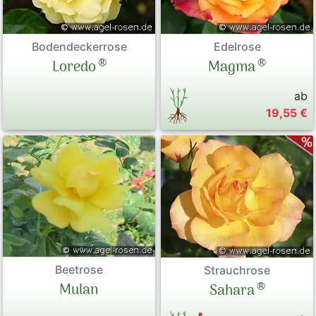
Bodendeckerrose
Edelrose
®
®
Loredo
Magma
ab
19,55 €
Beetrose
Strauchrose
®
Mulan
Sahara