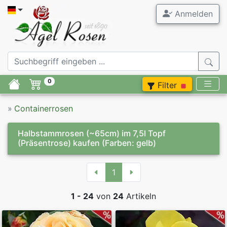
Anmelden
0
Filter
»
Containerrosen
Halbstammrosen (~65cm) im 7,5l Topf
(Präsentrose) kaufen
(Farben: gelb)
1
1 - 24
von
24
Artikeln