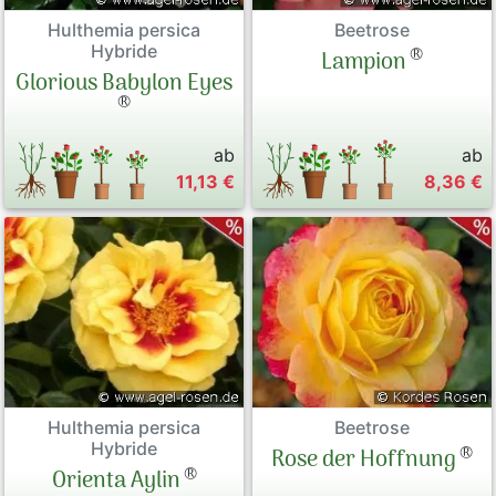
Hulthemia persica
Beetrose
Hybride
®
Lampion
Glorious Babylon Eyes
®
ab
ab
11,13 €
8,36 €
Hulthemia persica
Beetrose
Hybride
®
Rose der Hoffnung
®
Orienta Aylin