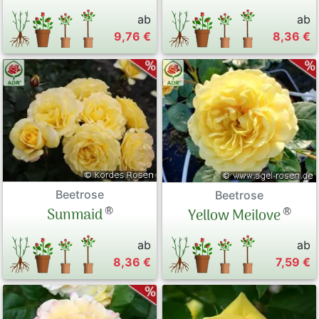
ab
ab
9,76 €
8,36 €
Beetrose
Beetrose
®
®
Sunmaid
Yellow Meilove
ab
ab
8,36 €
7,59 €