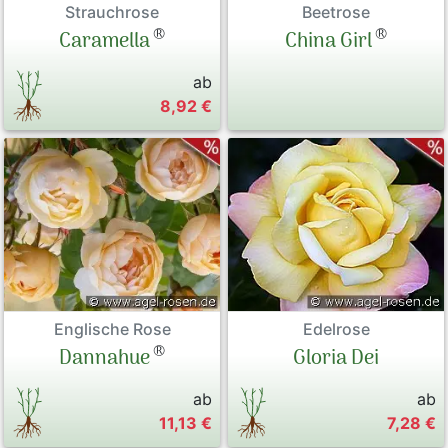
Strauchrose
Beetrose
®
®
Caramella
China Girl
ab
8,92 €
Englische Rose
Edelrose
®
Dannahue
Gloria Dei
ab
ab
11,13 €
7,28 €