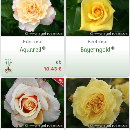
Edelrose
Beetrose
®
®
Aquarell
Bayerngold
ab
10,43 €