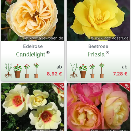
Edelrose
Beetrose
®
®
Candlelight
Friesia
ab
ab
8,92 €
7,28 €