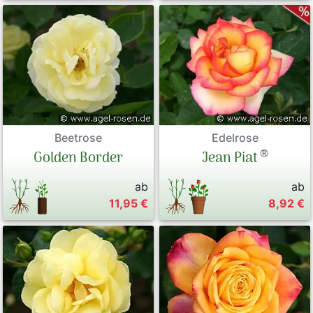
Beetrose
Edelrose
®
Golden Border
Jean Piat
ab
ab
11,95 €
8,92 €