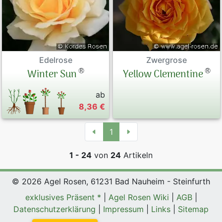
Edelrose
Zwergrose
®
®
Winter Sun
Yellow Clementine
ab
8,36 €
1
1 - 24
von
24
Artikeln
© 2026 Agel Rosen, 61231 Bad Nauheim - Steinfurth
exklusives Präsent *
|
Agel Rosen Wiki
|
AGB
|
Datenschutzerklärung
|
Impressum
|
Links
|
Sitemap