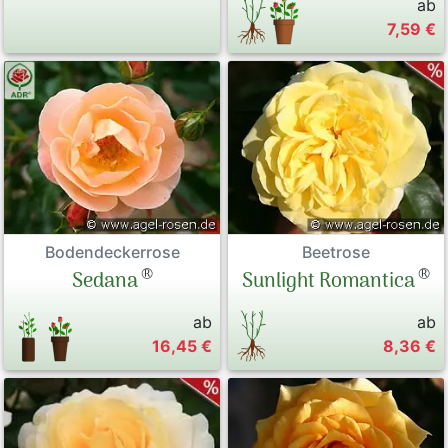
ab
7,59 €
Bodendeckerrose
Beetrose
®
®
Sedana
Sunlight Romantica
ab
ab
16,45 €
8,36 €