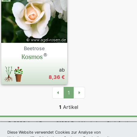
Beetrose
®
Kosmos
ab
8,36 €
1
1
Artikel
© 2026 Agel Rosen, 61231 Bad Nauheim - Steinfurth
exklusives Präsent *
|
Agel Rosen Wiki
|
AGB
|
Diese Website verwendet Cookies zur Analyse von