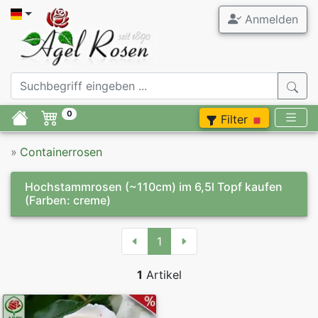
Anmelden
0
Filter
»
Containerrosen
Hochstammrosen (~110cm) im 6,5l Topf kaufen
(Farben: creme)
1
1
Artikel