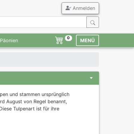
Anmelden
0
Päonien
MENÜ
lpen und stammen ursprünglich
ard August von Regel benannt,
ese Tulpenart ist für ihre