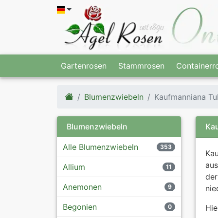
Gartenrosen
Stammrosen
Containerr
Blumenzwiebeln
Kaufmanniana Tu
Blumenzwiebeln
Kau
Alle Blumenzwiebeln
353
Kau
aus
Allium
11
der
Anemonen
9
nie
Begonien
0
Hie