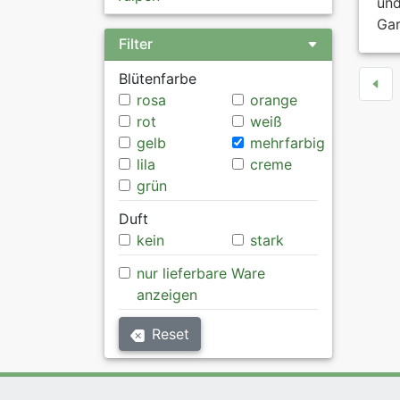
und
Gar
Filter
Blütenfarbe
rosa
orange
rot
weiß
gelb
mehrfarbig
lila
creme
grün
Duft
kein
stark
nur lieferbare Ware
anzeigen
Reset