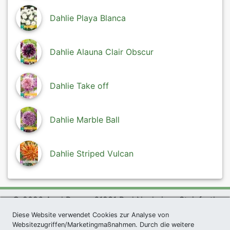
Dahlie Playa Blanca
Dahlie Alauna Clair Obscur
Dahlie Take off
Dahlie Marble Ball
Dahlie Striped Vulcan
© 2026 Agel Rosen, 61231 Bad Nauheim - Steinfurth
exklusives Präsent *
|
Agel Rosen Wiki
|
AGB
|
Diese Website verwendet Cookies zur Analyse von
Websitezugriffen/Marketingmaßnahmen. Durch die weitere
Datenschutzerklärung
|
Impressum
|
Links
|
Sitemap