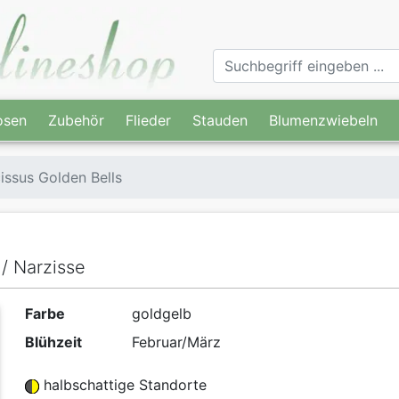
osen
Zubehör
Flieder
Stauden
Blumenzwiebeln
issus Golden Bells
/ Narzisse
Farbe
goldgelb
Blühzeit
Februar/März
halbschattige Standorte