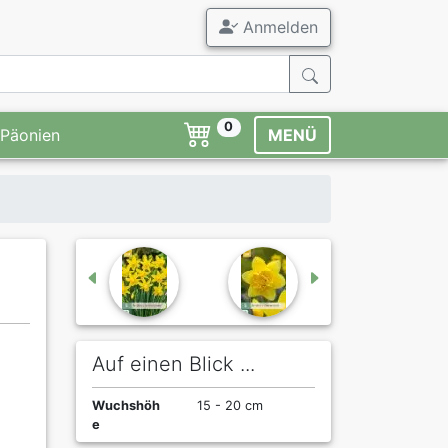
Anmelden
0
Päonien
MENÜ
Auf einen Blick ...
Wuchshöh
15 - 20 cm
e