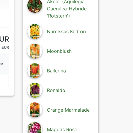
Akelei (Aquilegia
Caerulea-Hybride
'Rotstern')
Narcissus Kedron
EUR
0 EUR
Moonblush
ar
Ballerina
Ronaldo
Orange Marmalade
Magdas Rose