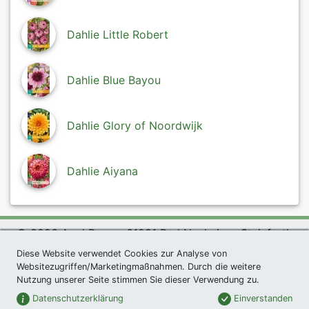
Dahlie Little Robert
Dahlie Blue Bayou
Dahlie Glory of Noordwijk
Dahlie Aiyana
© 2026 Agel Rosen, 61231 Bad Nauheim - Steinfurth
Diese Website verwendet Cookies zur Analyse von
exklusives Präsent *
|
Agel Rosen Wiki
|
AGB
|
Websitezugriffen/Marketingmaßnahmen. Durch die weitere
Datenschutzerklärung
|
Impressum
|
Links
|
Sitemap
Nutzung unserer Seite stimmen Sie dieser Verwendung zu.
Newsletter
Datenschutzerklärung
Einverstanden