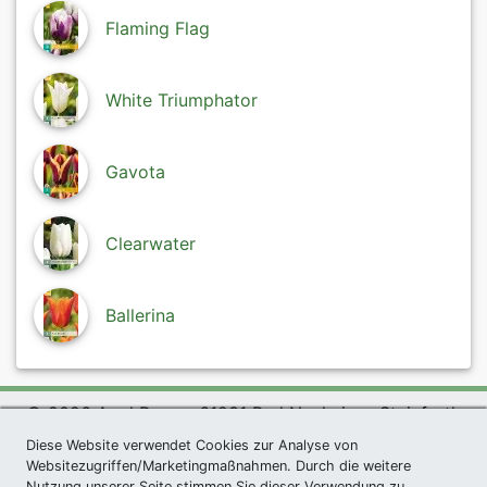
Flaming Flag
White Triumphator
Gavota
Clearwater
Ballerina
© 2026 Agel Rosen, 61231 Bad Nauheim - Steinfurth
Diese Website verwendet Cookies zur Analyse von
exklusives Präsent *
|
Agel Rosen Wiki
|
AGB
|
Websitezugriffen/Marketingmaßnahmen. Durch die weitere
Datenschutzerklärung
|
Impressum
|
Links
|
Sitemap
Nutzung unserer Seite stimmen Sie dieser Verwendung zu.