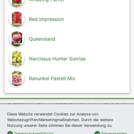
Red Impression
Queensland
Narcissus Hunter Sunrise
Ranunkel Pastell Mix
© 2026 Agel Rosen, 61231 Bad Nauheim - Steinfurth
Diese Website verwendet Cookies zur Analyse von
exklusives Präsent *
|
Agel Rosen Wiki
|
AGB
|
Websitezugriffen/Marketingmaßnahmen. Durch die weitere
Datenschutzerklärung
|
Impressum
|
Links
|
Sitemap
Nutzung unserer Seite stimmen Sie dieser Verwendung zu.
Newsletter
Datenschutzerklärung
Einverstanden