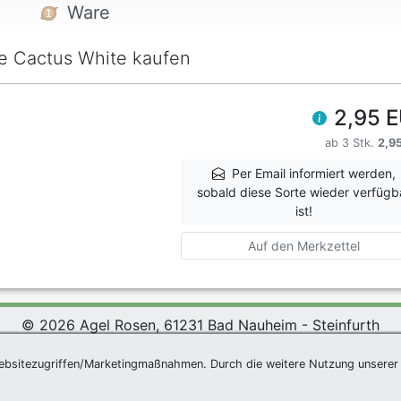
Ware
ie Cactus White kaufen
2,95 
ab 3 Stk.
2,9
Per Email informiert werden,
sobald diese Sorte wieder verfügb
ist!
Auf den Merkzettel
© 2026 Agel Rosen, 61231 Bad Nauheim - Steinfurth
*
|
Agel Rosen Wiki
|
AGB
|
Datenschutzerklärung
|
Impress
ebsitezugriffen/Marketingmaßnahmen. Durch die weitere Nutzung unserer 
Newsletter