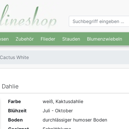
osen
Zubehör
Flieder
Stauden
Blumenzwiebeln
 Cactus White
 Dahlie
Farbe
weiß, Kaktusdahlie
Blühzeit
Juli - Oktober
Boden
durchlässiger humoser Boden