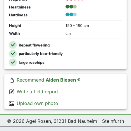
Healthiness
Hardiness
Height
150 - 180 cm
Width
cm
Repeat flowering
particularly bee-friendly
large rosehips
Recommend
Alden Biesen ®
Write a field report
Upload own photo
© 2026 Agel Rosen, 61231 Bad Nauheim - Steinfurth
Exclusive Present *
|
Agel Rosen Wiki
|
Terms and