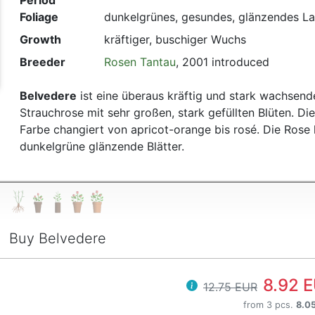
Period
t
Foliage
dunkelgrünes, gesundes, glänzendes L
Growth
kräftiger, buschiger Wuchs
Breeder
Rosen Tantau
, 2001 introduced
Belvedere
ist eine überaus kräftig und stark wachsend
Strauchrose mit sehr großen, stark gefüllten Blüten. Die
Farbe changiert von apricot-orange bis rosé. Die Rose 
dunkelgrüne glänzende Blätter.
Buy Belvedere
8.92 
12.75 EUR
from 3 pcs.
8.0