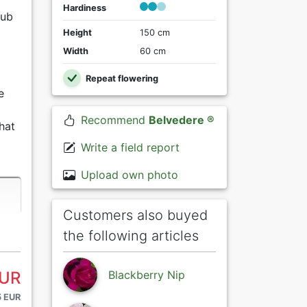
Hardiness
aub
Height
150 cm
Width
60 cm
Repeat flowering
e
Recommend
Belvedere ®
hat
Write a field report
Upload own photo
Customers also buyed
the following articles
EUR
Blackberry Nip
5 EUR