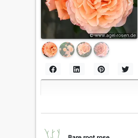
Previous
Nex
Bare root rose