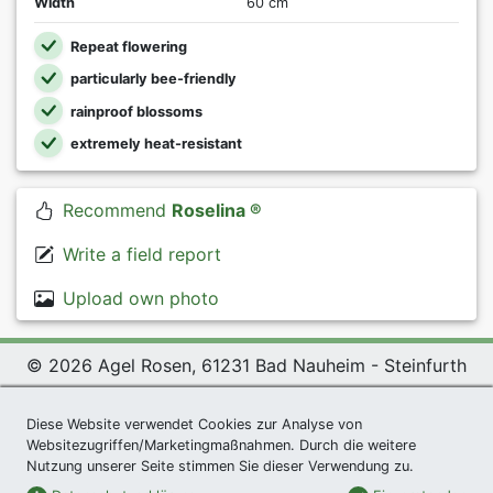
Width
60 cm
Repeat flowering
particularly bee-friendly
rainproof blossoms
extremely heat-resistant
Recommend
Roselina ®
Write a field report
Upload own photo
© 2026 Agel Rosen, 61231 Bad Nauheim - Steinfurth
Exclusive Present *
|
Agel Rosen Wiki
|
Terms and
Diese Website verwendet Cookies zur Analyse von
Conditions
|
Datenschutzerklärung
|
Imprint
|
Links
|
Websitezugriffen/Marketingmaßnahmen. Durch die weitere
Sitemap
Nutzung unserer Seite stimmen Sie dieser Verwendung zu.