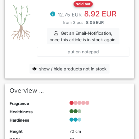
sold out
8.92 EUR
12.75 EUR
from 3 pcs.
8.05 EUR
Get an Email-Notification,
once this article is in stock again!
put on notepad
show / hide products not in stock
Overview ...
Fragrance
Healthiness
Hardiness
Height
70 cm