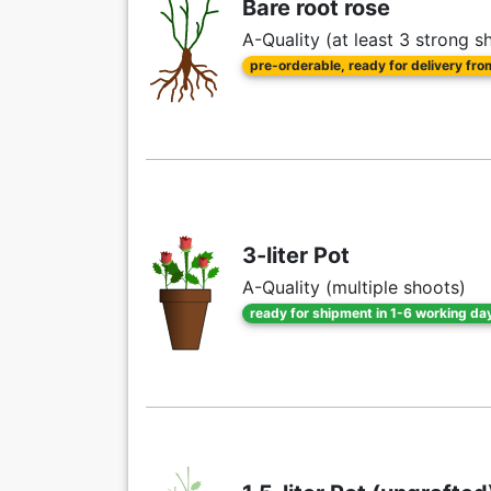
Bare root rose
A-Quality (at least 3 strong s
pre-orderable, ready for delivery fr
3-liter Pot
A-Quality (multiple shoots)
ready for shipment in 1-6 working da