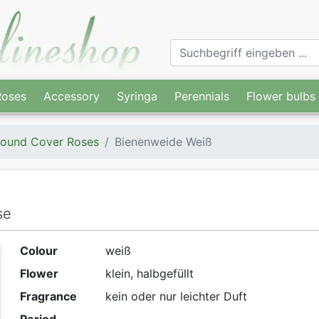
Roses
Accessory
Syringa
Perennials
Flower bulbs
ound Cover Roses
Bienenweide Weiß
se
Colour
weiß
Flower
klein, halbgefüllt
Fragrance
kein oder nur leichter Duft