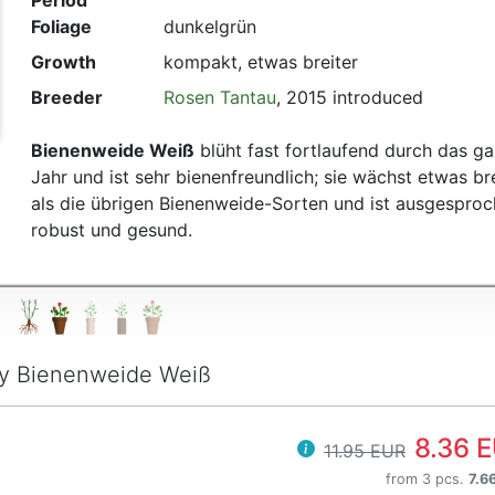
Period
t
Foliage
dunkelgrün
Growth
kompakt, etwas breiter
Breeder
Rosen Tantau
, 2015 introduced
Bienenweide Weiß
blüht fast fortlaufend durch das g
Jahr und ist sehr bienenfreundlich; sie wächst etwas bre
als die übrigen Bienenweide-Sorten und ist ausgespro
robust und gesund.
y Bienenweide Weiß
8.36 
11.95 EUR
from 3 pcs.
7.6