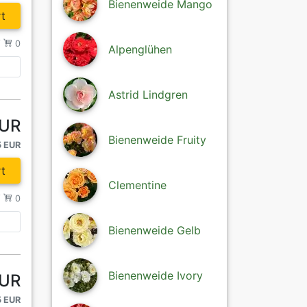
Bienenweide Mango
t
/
0
Alpenglühen
Astrid Lindgren
EUR
Bienenweide Fruity
5 EUR
t
Clementine
/
0
Bienenweide Gelb
Bienenweide Ivory
EUR
5 EUR