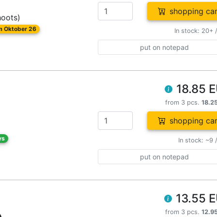
shopping car
hoots)
om Oktober 26
In stock: 20+ 
put on notepad
18.85 
from 3 pcs.
18.2
shopping car
ys
In stock: ~9 
put on notepad
13.55 
from 3 pcs.
12.9