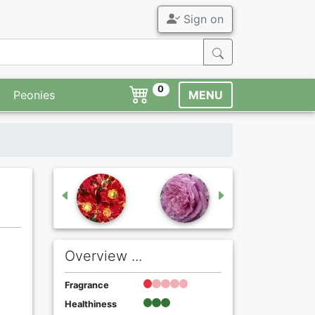
Sign on
0
Peonies
MENU
Overview ...
Fragrance
Healthiness