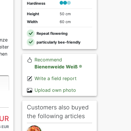
Hardiness
Height
50 cm
Width
60 cm
Repeat flowering
anze
particularly bee-friendly
iter
chen
Recommend
Bienenweide Weiß ®
Write a field report
Upload own photo
Customers also buyed
the following articles
EUR
6 EUR