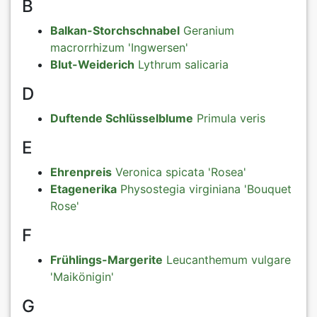
B
Peonies
Balkan-Storchschnabel
Geranium
macrorrhizum 'Ingwersen'
Exclusive P
Blut-Weiderich
Lythrum salicaria
D
Sales Form
Duftende Schlüsselblume
Primula veris
Terms and 
E
Datenschut
Ehrenpreis
Veronica spicata 'Rosea'
Etagenerika
Physostegia virginiana 'Bouquet
Imprint
Rose'
F
Links
Frühlings-Margerite
Leucanthemum vulgare
'Maikönigin'
Rose Care
G
Sitemap