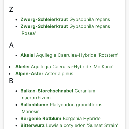
Z
Zwerg-Schleierkraut
Gypsophila repens
Zwerg-Schleierkraut
Gypsophila repens
'Rosea'
A
Akelei
Aquilegia Caerulea-Hybride 'Rotstern'
Akelei
Aquilegia Caerulea-Hybride 'Mc Kana'
Alpen-Aster
Aster alpinus
B
Balkan-Storchschnabel
Geranium
macrorrhizum
Ballonblume
Platycodon grandiflorus
'Mariesii'
Bergenie Rotblum
Bergenia Hybride
Bitterwurz
Lewisia cotyledon 'Sunset Strain'