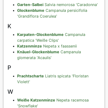
Garten-Salbei
Salvia nemorosa 'Caradonna'
Glockenblume
Campanula persicifolia
'Grandiflora Coerulea'
K
Karpaten-Glockenblume
Campanula
carpatica 'Weiße Clips'
Katzenminze
Nepeta x faassenii
Knäuel-Glockenblume
Campanula
glomerata 'Acaulis'
P
Prachtscharte
Liatris spicata 'Floristan
Violett'
W
Weiße Katzenminze
Nepeta racemosa
'Snowflake'