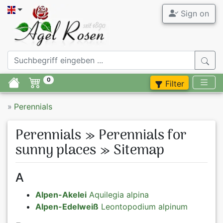
Sign on
Agel Ro
Garden Ros
0
Filter
Tree Roses
»
Perennials
Container 
Perennials » Perennials for
Accessory
sunny places » Sitemap
Syringa
A
Perennials
Alpen-Akelei
Aquilegia alpina
Alpen-Edelweiß
Leontopodium alpinum
Flower bul