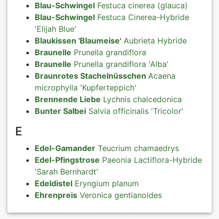
Blau-Schwingel
Festuca cinerea (glauca)
Blau-Schwingel
Festuca Cinerea-Hybride
'Elijah Blue'
Blaukissen 'Blaumeise'
Aubrieta Hybride
Braunelle
Prunella grandiflora
Braunelle
Prunella grandiflora 'Alba'
Braunrotes Stachelnüsschen
Acaena
microphylla 'Kupferteppich'
Brennende Liebe
Lychnis chalcedonica
Bunter Salbei
Salvia officinalis 'Tricolor'
E
Edel-Gamander
Teucrium chamaedrys
Edel-Pfingstrose
Paeonia Lactiflora-Hybride
'Sarah Bernhardt'
Edeldistel
Eryngium planum
Ehrenpreis
Veronica gentianoides