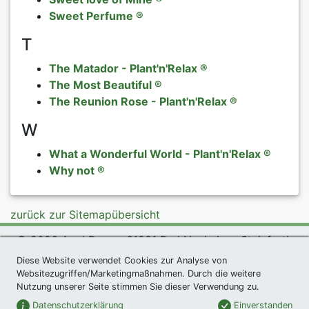
Sweet Perfume ®
T
The Matador - Plant'n'Relax ®
The Most Beautiful ®
The Reunion Rose - Plant'n'Relax ®
W
What a Wonderful World - Plant'n'Relax ®
Why not ®
zurück zur Sitemapübersicht
© 2026 Agel Rosen, 61231 Bad Nauheim - Steinfurth
Diese Website verwendet Cookies zur Analyse von
exklusives Präsent *
|
Agel Rosen Wiki
|
AGB
|
Websitezugriffen/Marketingmaßnahmen. Durch die weitere
Datenschutzerklärung
|
Impressum
|
Links
|
Sitemap
Nutzung unserer Seite stimmen Sie dieser Verwendung zu.
Newsletter
Datenschutzerklärung
Einverstanden