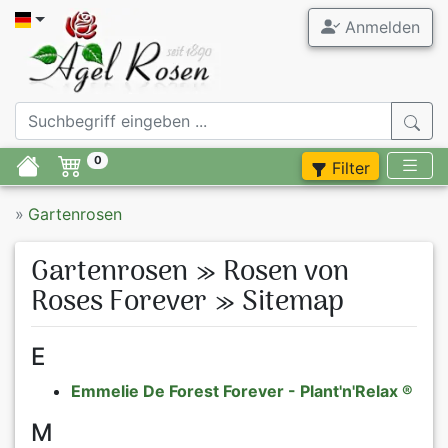
Anmelden
Alle Garten
Agel Ros
Gartenrose
ADR Rosen
0
Filter
Duftrosen
Stammrose
»
Gartenrosen
Rosenneuhe
Containerr
Gartenrosen » Rosen von
Rosen im A
Zubehör
Roses Forever » Sitemap
Moderne R
Flieder
E
Historisch
Stauden
Emmelie De Forest Forever - Plant'n'Relax ®
M
Rosen beka
Blumenzwie