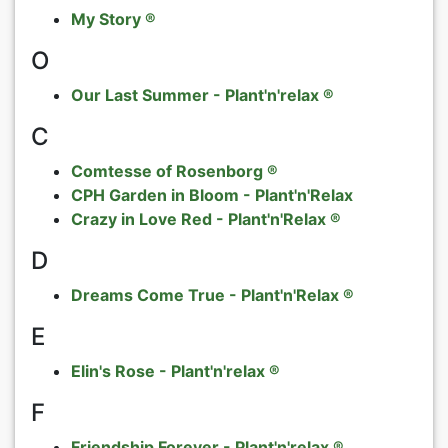
My Story ®
Rosen nach
Päonien
O
Rosen nach
exklusives 
Our Last Summer - Plant'n'relax ®
C
Verkaufsfo
Comtesse of Rosenborg ®
AGB
CPH Garden in Bloom - Plant'n'Relax
Crazy in Love Red - Plant'n'Relax ®
Datenschut
D
Impressum
Dreams Come True - Plant'n'Relax ®
E
Links
Elin's Rose - Plant'n'relax ®
Rosenschut
F
Sitemap
Friendship Forever - Plant'n'relax ®